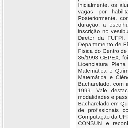
Inicialmente, os a
vagas por habilit
Posteriormente, c
duração, a escolh
inscrição no vesti
Diretor da FUFPI, 
Departamento de Fí
Física do Centro d
35/1993-CEPEX, foi
Licenciatura Plena
Matemática e Quím
Matemática e Ciênc
Bacharelado, com 
1999. Vale desta
modalidades e passa
Bacharelado em Quí
de profissionais 
Computação da UFPI
CONSUN e reconh