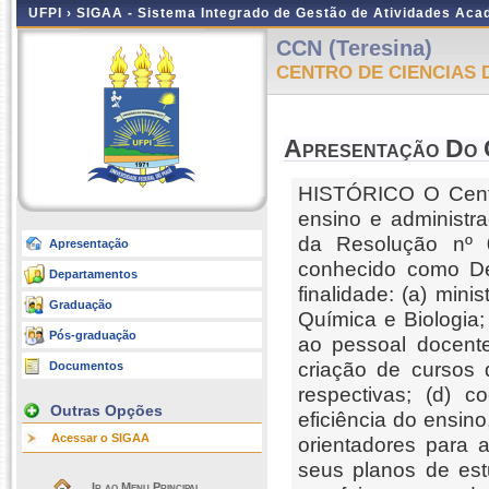
UFPI ›
SIGAA - Sistema Integrado de Gestão de Atividades Ac
CCN (Teresina)
CENTRO DE CIENCIAS 
Apresentação Do 
HISTÓRICO O Centr
ensino e administr
da Resolução nº 
Apresentação
conhecido como De
Departamentos
finalidade: (a) mini
Graduação
Química e Biologia;
Pós-graduação
ao pessoal docente
criação de cursos 
Documentos
respectivas; (d) 
Outras Opções
eficiência do ensin
Acessar o SIGAA
orientadores para 
seus planos de est
Ir ao Menu Principal