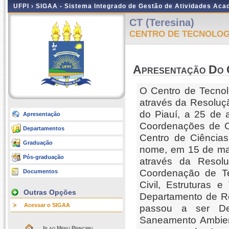
UFPI ›
SIGAA - Sistema Integrado de Gestão de Atividades Ac
CT (Teresina)
CENTRO DE TECNOLOG
Apresentação Do 
O Centro de Tecnol
através da Resoluç
do Piauí, a 25 de 
Apresentação
Coordenações de Ci
Departamentos
Centro de Ciência
Graduação
nome, em 15 de mar
Pós-graduação
através da Resolu
Coordenação de Te
Documentos
Civil, Estruturas 
Outras Opções
Departamento de Re
Acessar o SIGAA
passou a ser De
Saneamento Ambient
Ir ao Menu Principal