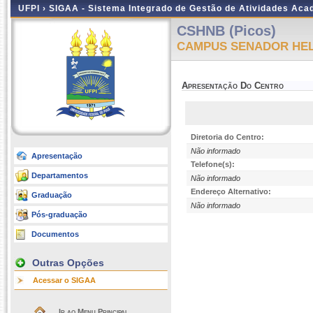
UFPI ›
SIGAA - Sistema Integrado de Gestão de Atividades Ac
CSHNB (Picos)
CAMPUS SENADOR HEL
Apresentação Do Centro
Diretoria do Centro:
Não informado
Apresentação
Telefone(s):
Departamentos
Não informado
Endereço Alternativo:
Graduação
Não informado
Pós-graduação
Documentos
Outras Opções
Acessar o SIGAA
Ir ao Menu Principal