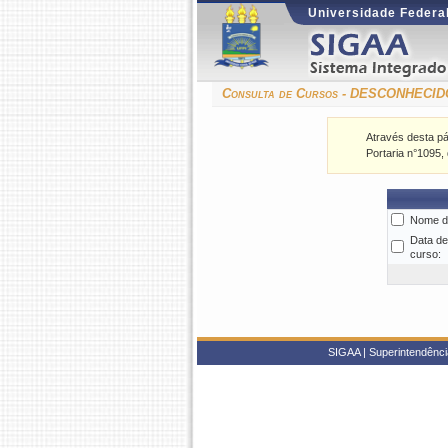
Universidade Federal
Consulta de Cursos - DESCONHECID
Através desta pá
Portaria n°1095,
Nome d
Data de
curso:
SIGAA | Superintendência