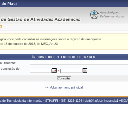
 do Piauí
Acessível para
Deficientes visuais
O
gina você pode consultar as informações sobre o registro de um diploma.
 de 15 de outubro de 2018, do MEC, Art.23.
Informe os critérios de filtragem
o Discente:
 conclusão de
a
<< Voltar ao menu principal
 de Tecnologia da Informação - STI/UFPI - (86) 3215-1124 | sigjb04.ufpi.br.instancia1
vSIGA