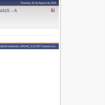
Teresina, 05 de Agosto de 2026
AIS - A
fpi.br.instancia1
vSIGAA_3.12.1677
05/08/2026 23:10