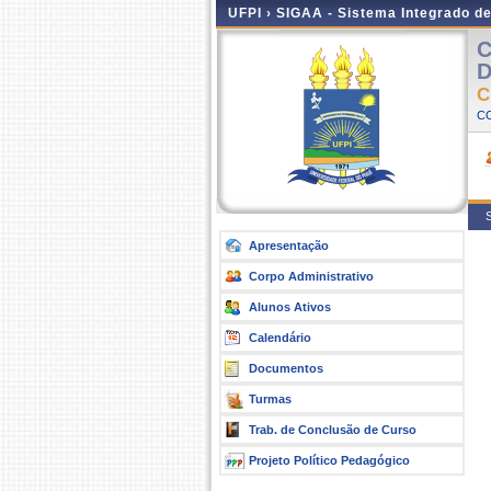
UFPI ›
SIGAA - Sistema Integrado d
C
D
C
C
S
Apresentação
Corpo Administrativo
Alunos Ativos
Calendário
Documentos
Turmas
Trab. de Conclusão de Curso
Projeto Político Pedagógico