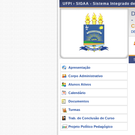
UFPI ›
SIGAA - Sistema Integrado d
D
-
C
D
S
Apresentação
Corpo Administrativo
Alunos Ativos
Calendário
Documentos
Turmas
Trab. de Conclusão de Curso
Projeto Político Pedagógico