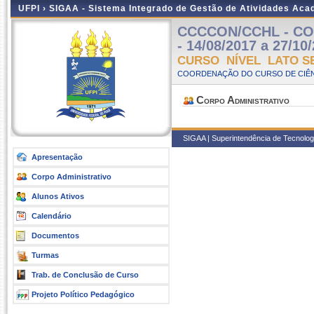
UFPI ›
SIGAA - Sistema Integrado de Gestão de Atividades Ac
CCCCON/CCHL - CON
- 14/08/2017 a 27/10
CURSO NÍVEL LATO S
COORDENAÇÃO DO CURSO DE CIÊN
Corpo Administrativo
SIGAA | Superintendência de Tecnologia
Apresentação
Corpo Administrativo
Alunos Ativos
Calendário
Documentos
Turmas
Trab. de Conclusão de Curso
Projeto Político Pedagógico