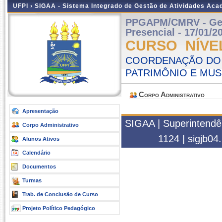
UFPI ›
SIGAA - Sistema Integrado de Gestão de Atividades Ac
PPGAPM/CMRV - Gestã
Presencial - 17/01/2
CURSO NÍVE
COORDENAÇÃO DO 
PATRIMÔNIO E MU
Corpo Administrativo
Apresentação
SIGAA | Superintendên
Corpo Administrativo
1124 | sigjb04.
Alunos Ativos
Calendário
Documentos
Turmas
Trab. de Conclusão de Curso
Projeto Político Pedagógico