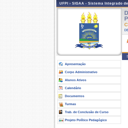
UFPI ›
SIGAA - Sistema Integrado d
D
P
C
DE
S
Apresentação
Corpo Administrativo
Alunos Ativos
Calendário
Documentos
Turmas
Trab. de Conclusão de Curso
Projeto Político Pedagógico