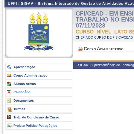
UFPI ›
SIGAA - Sistema Integrado de Gestão de Atividades Ac
CFI/CEAD - EM EN
TRABALHO NO ENSINO
07/11/2023
CURSO NÍVEL LATO S
CHEFIA DO CURSO DE FISICA/CEAD 
Corpo Administrativo
SIGAA | Superintendência de Tecnologia
Apresentação
Corpo Administrativo
Alunos Ativos
Calendário
Documentos
Turmas
Trab. de Conclusão de Curso
Projeto Político Pedagógico