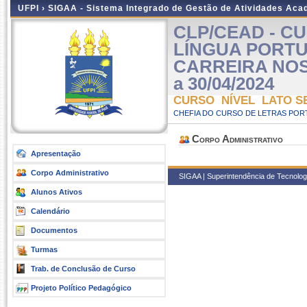
UFPI ›
SIGAA - Sistema Integrado de Gestão de Atividades Ac
CLP/CEAD - C
LÍNGUA PORT
CARREIRA NOS A
a 30/04/2024
CURSO NÍVEL LATO S
CHEFIA DO CURSO DE LETRAS POR
Corpo Administrativo
Apresentação
Corpo Administrativo
SIGAA | Superintendência de Tecnologi
Alunos Ativos
Calendário
Documentos
Turmas
Trab. de Conclusão de Curso
Projeto Político Pedagógico