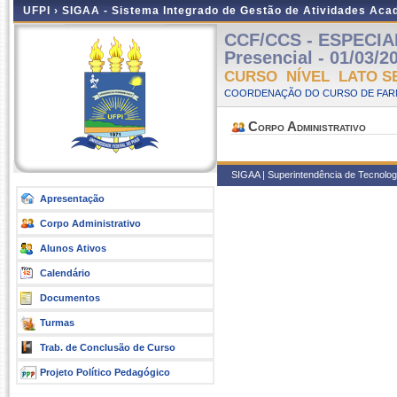
UFPI ›
SIGAA - Sistema Integrado de Gestão de Atividades Ac
CCF/CCS - ESPECIA
Presencial - 01/03/2
CURSO NÍVEL LATO S
COORDENAÇÃO DO CURSO DE FARM
Corpo Administrativo
SIGAA | Superintendência de Tecnologia
Apresentação
Corpo Administrativo
Alunos Ativos
Calendário
Documentos
Turmas
Trab. de Conclusão de Curso
Projeto Político Pedagógico