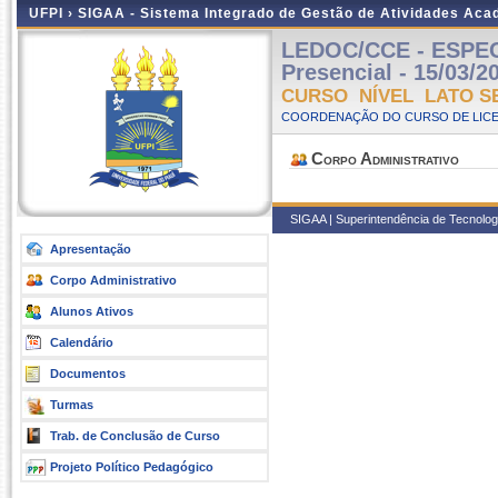
UFPI ›
SIGAA - Sistema Integrado de Gestão de Atividades Ac
LEDOC/CCE - ESPE
Presencial - 15/03/2
CURSO NÍVEL LATO S
COORDENAÇÃO DO CURSO DE LICE
Corpo Administrativo
SIGAA | Superintendência de Tecnologi
Apresentação
Corpo Administrativo
Alunos Ativos
Calendário
Documentos
Turmas
Trab. de Conclusão de Curso
Projeto Político Pedagógico