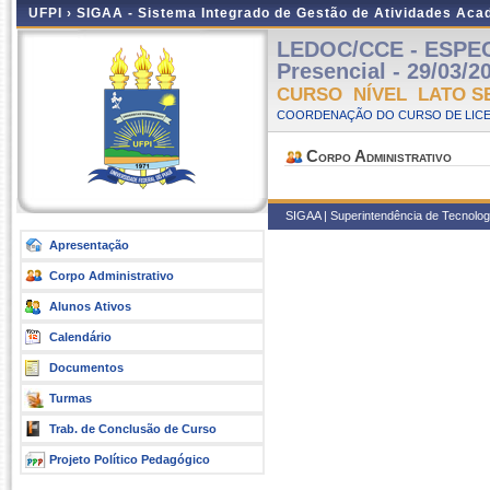
UFPI ›
SIGAA - Sistema Integrado de Gestão de Atividades Ac
LEDOC/CCE - ESPE
Presencial - 29/03/2
CURSO NÍVEL LATO S
COORDENAÇÃO DO CURSO DE LICE
Corpo Administrativo
SIGAA | Superintendência de Tecnologia
Apresentação
Corpo Administrativo
Alunos Ativos
Calendário
Documentos
Turmas
Trab. de Conclusão de Curso
Projeto Político Pedagógico