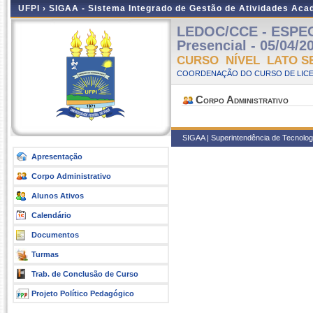
UFPI ›
SIGAA - Sistema Integrado de Gestão de Atividades Ac
LEDOC/CCE - ESPE
Presencial - 05/04/2
CURSO NÍVEL LATO S
COORDENAÇÃO DO CURSO DE LICE
Corpo Administrativo
SIGAA | Superintendência de Tecnologia
Apresentação
Corpo Administrativo
Alunos Ativos
Calendário
Documentos
Turmas
Trab. de Conclusão de Curso
Projeto Político Pedagógico