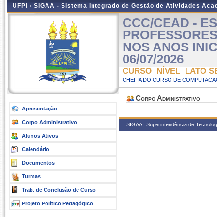
UFPI ›
SIGAA - Sistema Integrado de Gestão de Atividades Ac
CCC/CEAD - E
PROFESSORES
NOS ANOS INICIA
06/07/2026
CURSO NÍVEL LATO S
CHEFIA DO CURSO DE COMPUTACAO
Corpo Administrativo
Apresentação
Corpo Administrativo
SIGAA | Superintendência de Tecnologia
Alunos Ativos
Calendário
Documentos
Turmas
Trab. de Conclusão de Curso
Projeto Político Pedagógico