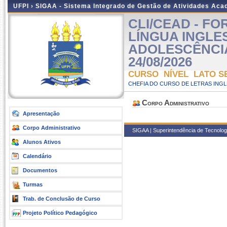
UFPI ›
SIGAA - Sistema Integrado de Gestão de Atividades Ac
CLI/CEAD - F
LÍNGUA INGLE
ADOLESCÊNCIAS 
24/08/2026
CURSO NÍVEL LATO S
CHEFIA DO CURSO DE LETRAS INGLE
Corpo Administrativo
Apresentação
Corpo Administrativo
SIGAA | Superintendência de Tecnologia
Alunos Ativos
Calendário
Documentos
Turmas
Trab. de Conclusão de Curso
Projeto Político Pedagógico