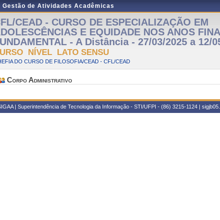
e Gestão de Atividades Acadêmicas
FL/CEAD - CURSO DE ESPECIALIZAÇÃO EM
DOLESCÊNCIAS E EQUIDADE NOS ANOS FINA
UNDAMENTAL - A Distância - 27/03/2025 a 12/0
URSO NÍVEL LATO SENSU
EFIA DO CURSO DE FILOSOFIA/CEAD - CFL/CEAD
Corpo Administrativo
IGAA | Superintendência de Tecnologia da Informação - STI/UFPI - (86) 3215-1124 | sigjb05.u