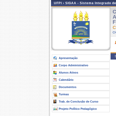
UFPI ›
SIGAA - Sistema Integrado d
C
A
F
C
CH
S
Apresentação
Corpo Administrativo
Alunos Ativos
Calendário
Documentos
Turmas
Trab. de Conclusão de Curso
Projeto Político Pedagógico