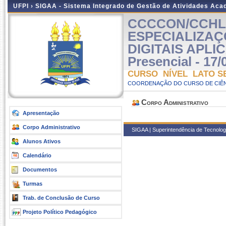
UFPI ›
SIGAA - Sistema Integrado de Gestão de Atividades Ac
CCCCON/CCHL 
ESPECIALIZA
DIGITAIS APLI
Presencial - 17/
CURSO NÍVEL LATO S
COORDENAÇÃO DO CURSO DE CIÊN
Corpo Administrativo
Apresentação
Corpo Administrativo
SIGAA | Superintendência de Tecnologia
Alunos Ativos
Calendário
Documentos
Turmas
Trab. de Conclusão de Curso
Projeto Político Pedagógico