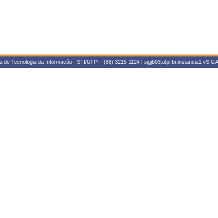
 de Tecnologia da Informação - STI/UFPI - (86) 3215-1124 | sigjb03.ufpi.br.instancia1
vSIGA