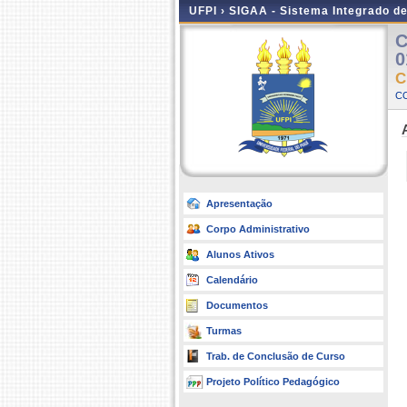
UFPI ›
SIGAA - Sistema Integrado d
C
0
C
C
Apresentação
Corpo Administrativo
Alunos Ativos
Calendário
Documentos
Turmas
Trab. de Conclusão de Curso
Projeto Político Pedagógico