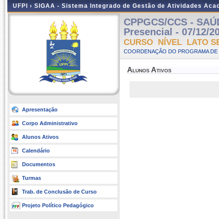
UFPI ›
SIGAA - Sistema Integrado de Gestão de Atividades Ac
CPPGCS/CCS - SAÚD
Presencial - 07/12/2
CURSO NÍVEL LATO S
COORDENAÇÃO DO PROGRAMA DE P
Alunos Ativos
Apresentação
Corpo Administrativo
Alunos Ativos
Calendário
Documentos
Turmas
Trab. de Conclusão de Curso
Projeto Político Pedagógico