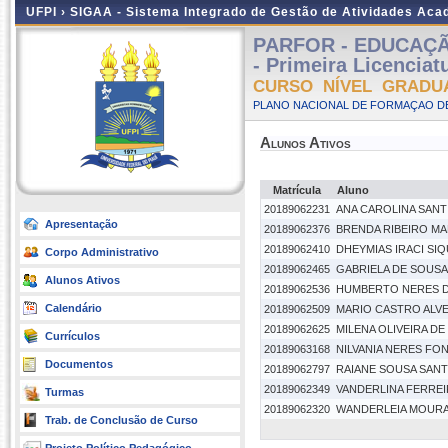
UFPI ›
SIGAA - Sistema Integrado de Gestão de Atividades Ac
PARFOR - EDUCAÇÃO 
- Primeira Licenciat
CURSO NÍVEL GRADU
PLANO NACIONAL DE FORMAÇAO DE
Alunos Ativos
Matrícula
Aluno
20189062231
ANA CAROLINA SANT
Apresentação
20189062376
BRENDA RIBEIRO MA
20189062410
DHEYMIAS IRACI SI
Corpo Administrativo
20189062465
GABRIELA DE SOUSA
Alunos Ativos
20189062536
HUMBERTO NERES D
Calendário
20189062509
MARIO CASTRO ALV
20189062625
MILENA OLIVEIRA D
Currículos
20189063168
NILVANIA NERES FO
Documentos
20189062797
RAIANE SOUSA SAN
20189062349
VANDERLINA FERREI
Turmas
20189062320
WANDERLEIA MOURA
Trab. de Conclusão de Curso