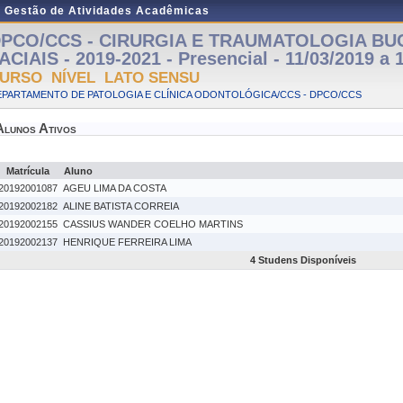
e Gestão de Atividades Acadêmicas
PCO/CCS - CIRURGIA E TRAUMATOLOGIA BU
ACIAIS - 2019-2021 - Presencial - 11/03/2019 a 
URSO NÍVEL LATO SENSU
EPARTAMENTO DE PATOLOGIA E CLÍNICA ODONTOLÓGICA/CCS - DPCO/CCS
Alunos Ativos
Matrícula
Aluno
20192001087
AGEU LIMA DA COSTA
20192002182
ALINE BATISTA CORREIA
20192002155
CASSIUS WANDER COELHO MARTINS
20192002137
HENRIQUE FERREIRA LIMA
4 Studens Disponíveis