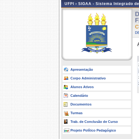
UFPI ›
SIGAA - Sistema Integrado d
D
F
C
D
Apresentação
Corpo Administrativo
Alunos Ativos
Calendário
Documentos
Turmas
Trab. de Conclusão de Curso
Projeto Político Pedagógico