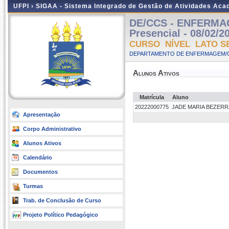
UFPI ›
SIGAA - Sistema Integrado de Gestão de Atividades Ac
DE/CCS - ENFERMA
Presencial - 08/02/2
CURSO NÍVEL LATO S
DEPARTAMENTO DE ENFERMAGEM/C
Alunos Ativos
Matrícula
Aluno
20222000775
JADE MARIA BEZER
Apresentação
Corpo Administrativo
Alunos Ativos
Calendário
Documentos
Turmas
Trab. de Conclusão de Curso
Projeto Político Pedagógico