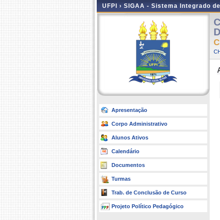
UFPI ›
SIGAA - Sistema Integrado d
C
D
C
C
Apresentação
Corpo Administrativo
Alunos Ativos
Calendário
Documentos
Turmas
Trab. de Conclusão de Curso
Projeto Político Pedagógico