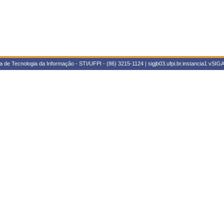
 de Tecnologia da Informação - STI/UFPI - (86) 3215-1124 | sigjb03.ufpi.br.instancia1
vSIGA