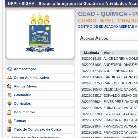
UFPI ›
SIGAA - Sistema Integrado de Gestão de Atividades Ac
CEAD - QUÍMICA - Pr
CURSO NÍVEL GRADU
CENTRO DE EDUCACAO ABERTA E A 
Alunos Ativos
Matrícula
Aluno
20229018163
ALICE LORENA GOME
20229031601
ANDERSON DIAS DE
Apresentação
20229017738
AURILENE ARAUJO L
20229017460
CÂNDIDA BEATRIZ OL
Corpo Administrativo
20229033750
CARLOS EDUARDO V
Alunos Ativos
20229018548
CLEIDILENE CABRAL
Calendário
20229033517
EDIVALDO SIMAO DE
20229026924
ELVES PEREIRA DA S
Currículos
20229026826
ERIKA DA SILVA COS
Documentos
20229032780
FABIO BATISTA DA SI
20229017522
FRANCINALDO CAS
Turmas
20229029944
FRANCISCO ALYSON
Trab. de Conclusão de Curso
20229026942
FRANCISCO WILSON