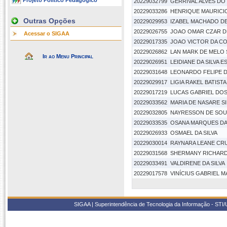
Projeto Político Pedagógico
20229032799
GERRIVAL ALVES D
20229033286
HENRIQUE MAURICIO
Outras Opções
20229029953
IZABEL MACHADO D
20229026755
JOAO OMAR CZAR D
Acessar o SIGAA
20229017335
JOAO VICTOR DA C
20229026862
LAN MARK DE MELO
Ir ao Menu Principal
20229026951
LEIDIANE DA SILVA 
20229031648
LEONARDO FELIPE D
20229029917
LIGIA RAKEL BATISTA
20229017219
LUCAS GABRIEL DOS
20229033562
MARIA DE NASARE SI
20229032805
NAYRESSON DE SOU
20229033535
OSANA MARQUES DA 
20229026933
OSMAEL DA SILVA
20229030014
RAYNARA LEANE CR
20229031568
SHERMANY RICHARD 
20229033491
VALDIRENE DA SILVA
20229017578
VINÍCIUS GABRIEL 
SIGAA | Superintendência de Tecnologia da Informação - STI/UF