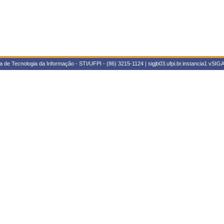
 de Tecnologia da Informação - STI/UFPI - (86) 3215-1124 | sigjb03.ufpi.br.instancia1
vSIGA