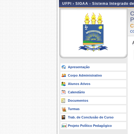
UFPI ›
SIGAA - Sistema Integrado d
C
P
C
C
Apresentação
Corpo Administrativo
Alunos Ativos
Calendário
Documentos
Turmas
Trab. de Conclusão de Curso
Projeto Político Pedagógico