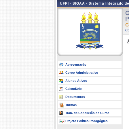
UFPI ›
SIGAA - Sistema Integrado d
C
P
C
C
Apresentação
Corpo Administrativo
Alunos Ativos
Calendário
Documentos
Turmas
Trab. de Conclusão de Curso
Projeto Político Pedagógico