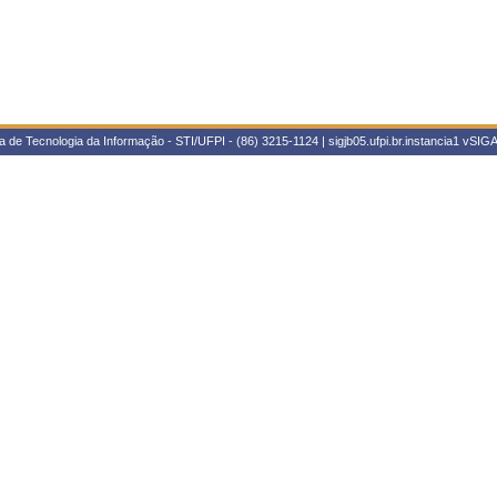
 de Tecnologia da Informação - STI/UFPI - (86) 3215-1124 | sigjb05.ufpi.br.instancia1
vSIGA