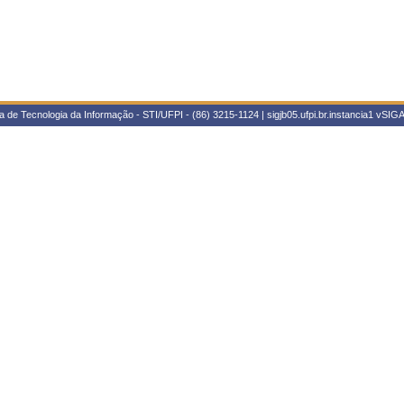
 de Tecnologia da Informação - STI/UFPI - (86) 3215-1124 | sigjb05.ufpi.br.instancia1
vSIGA