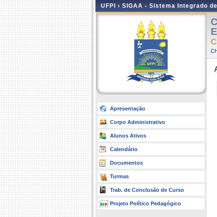
UFPI ›
SIGAA - Sistema Integrado d
C
E
C
CH
Apresentação
Corpo Administrativo
Alunos Ativos
Calendário
Documentos
Turmas
Trab. de Conclusão de Curso
Projeto Político Pedagógico