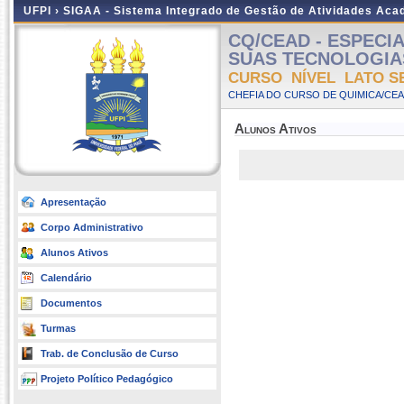
UFPI ›
SIGAA - Sistema Integrado de Gestão de Atividades Ac
CQ/CEAD - ESPECI
SUAS TECNOLOGIAS II
CURSO NÍVEL LATO S
CHEFIA DO CURSO DE QUIMICA/CEA
Alunos Ativos
Apresentação
Corpo Administrativo
Alunos Ativos
Calendário
Documentos
Turmas
Trab. de Conclusão de Curso
Projeto Político Pedagógico