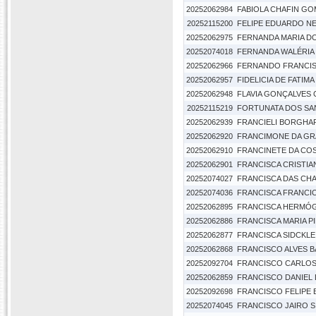
20252062984
FABIOLA CHAFIN GO
20252115200
FELIPE EDUARDO N
20252062975
FERNANDA MARIA D
20252074018
FERNANDA WALÉRIA 
20252062966
FERNANDO FRANCI
20252062957
FIDELICIA DE FATIM
20252062948
FLAVIA GONÇALVES 
20252115219
FORTUNATA DOS SA
20252062939
FRANCIELI BORGHA
20252062920
FRANCIMONE DA GR
20252062910
FRANCINETE DA CO
20252062901
FRANCISCA CRISTIA
20252074027
FRANCISCA DAS CHA
20252074036
FRANCISCA FRANCIO
20252062895
FRANCISCA HERMÓG
20252062886
FRANCISCA MARIA P
20252062877
FRANCISCA SIDCKLE
20252062868
FRANCISCO ALVES 
20252092704
FRANCISCO CARLOS 
20252062859
FRANCISCO DANIEL 
20252092698
FRANCISCO FELIPE 
20252074045
FRANCISCO JAIRO SI