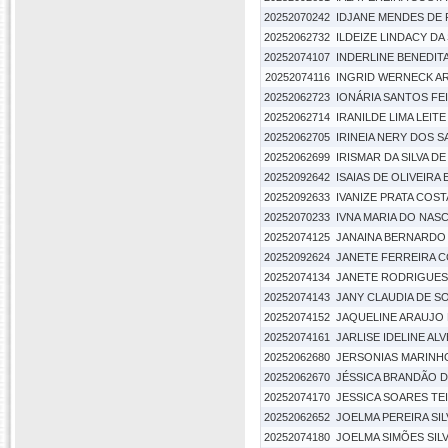
20252070242
IDJANE MENDES DE
20252062732
ILDEIZE LINDACY DA
20252074107
INDERLINE BENEDIT
20252074116
INGRID WERNECK A
20252062723
IONÁRIA SANTOS FE
20252062714
IRANILDE LIMA LEITE
20252062705
IRINEIA NERY DOS 
20252062699
IRISMAR DA SILVA D
20252092642
ISAIAS DE OLIVEIRA
20252092633
IVANIZE PRATA COST
20252070233
IVNA MARIA DO NAS
20252074125
JANAINA BERNARDO
20252092624
JANETE FERREIRA 
20252074134
JANETE RODRIGUES
20252074143
JANY CLAUDIA DE S
20252074152
JAQUELINE ARAUJO
20252074161
JARLISE IDELINE AL
20252062680
JERSONIAS MARINH
20252062670
JÉSSICA BRANDÃO D
20252074170
JESSICA SOARES TE
20252062652
JOELMA PEREIRA SIL
20252074180
JOELMA SIMÕES SIL