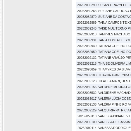
20252059290
SUSAN GRAZYELLE M
20252059263
SUZIANE CARDOSO D
20252082870
SUZIANE DA COSTA 
20252082889
TAINA CAMPOS TEIX
20252059245
TAISE MULITERNO P
20252082913
TAMYRES MACHADO
20252082931
TANIA COSTA DE SO
20252082940
TATIANA COELHO D
20252082950
TATIANA COELHO D
20252092132
TATIANE ARAÚJO PE
20252059218
THAISE OLIVEIRA LI
20252093659
THAMYRES DA SILVA
20252059183
THAYNÁ APARECIDA 
20252092123
TILATILA MARQUES
20252059156
VALDENE MOURA LO
20252093532
VALDIRENE MACHAD
20252083017
VALÉRIA LÚCIA COST
20252059138
VALÉRIA PINHEIRO V
20252059129
VALQUIRIA PATRICIA
20252059110
VANESSA BIBIANE VI
20252059100
VANESSA DE CASSIA 
20252092114
VANESSA RODRIGUES