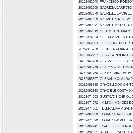
20252062840
FRANCISCO ROBSON
20252092689
GABRIELA BARRETO 
20252092670
GABRIELE EVANGELI
20252062830
GABRIELLY RIBEIRO
20252062821
GABRIELSON COSTA
20252062812
GEDISON DE MATOS
20252074054
GEISA GOMES VIEIR
20252062803
GEISE CASTRO ORT
20252115228
GEORGINA MARIA DA
20252062797
GÉSSICA RIBEIRO LI
20252062788
GEYSA DIELLE RODR
20252062779
GLADYS GLAY LIMA 
20252062760
GLEISE TAINARA DE 
20252093597
GLEIVAN HOLANDA P
20252093588
GRACELI DOS SANT
20252092660
GRACIELE COSTA DA 
20252074063
GUSTAVO HENRIQUE
20252074072
HAILTON MENDES D
20252074081
HELENA MARIA SAN
20252062750
HOSANA ABREU LOU
20252074090
HOSANA APARECIDA
20252062741
HYALLE KELLSA RO
20252092651
IALA PEREIRA COSTA