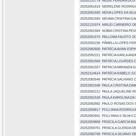
20252131778
NEIDE PEREIRA DOS
20252061619
NEIRELENE RODRIG
20252061600
NEIVA LOPES DA SIL
20252061593
NEUMA CRSITINA GA
20252131974
NIRLEI CARNEIRO D
20252061584
NÚBIA CRISTINA PE
20252061575
PALLOMA FAUSTO S
20252092230
PÂMELLA LOPES FE
20252082600
PATRÍCIA AVIAN ESP
20252092221
PATRÍCIA KARLA AN
20252061566
PATRÍCIA LOURDES 
20252061557
PATRICIA MIRANDA DA
20252114614
PATRÍCIA RABELO G
20252082646
PATRÍCIA SALVIANO 
20252061548
PAULA CRISTINA DA
20252092212
PAULA JAQUELINE R
20252061539
PAULA KAROLINA DA 
20252082682
PAULO ROSAS DOS 
20252059817
POLLYANA RODRIGUE
20252082691
POLLYANA S SILVA C
20252059808
PRISCILA GARCIA BA
20252059791
PRISCILA GLENDA DE
20252082708
PRISCILA SILVANO D