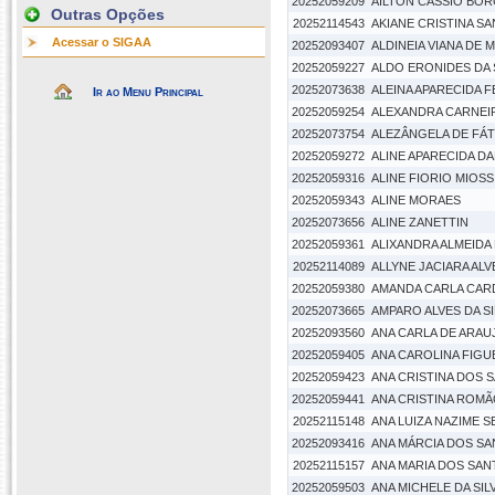
20252059209
AILTON CASSIO BO
Outras Opções
20252114543
AKIANE CRISTINA S
Acessar o SIGAA
20252093407
ALDINEIA VIANA DE
20252059227
ALDO ERONIDES DA 
20252073638
ALEINA APARECIDA F
Ir ao Menu Principal
20252059254
ALEXANDRA CARNEI
20252073754
ALEZÂNGELA DE FÁT
20252059272
ALINE APARECIDA D
20252059316
ALINE FIORIO MIOSS
20252059343
ALINE MORAES
20252073656
ALINE ZANETTIN
20252059361
ALIXANDRA ALMEIDA
20252114089
ALLYNE JACIARA ALV
20252059380
AMANDA CARLA CAR
20252073665
AMPARO ALVES DA SI
20252093560
ANA CARLA DE ARA
20252059405
ANA CAROLINA FIG
20252059423
ANA CRISTINA DOS 
20252059441
ANA CRISTINA ROM
20252115148
ANA LUIZA NAZIME S
20252093416
ANA MÁRCIA DOS SA
20252115157
ANA MARIA DOS SA
20252059503
ANA MICHELE DA SIL