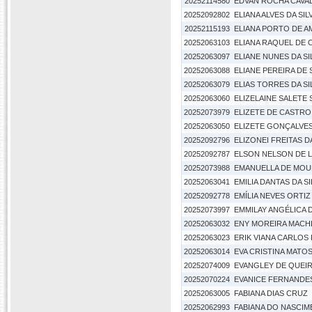
20252114580
EDVAN ROCHA CAVA
20252092802
ELIANA ALVES DA SIL
20252115193
ELIANA PORTO DE 
20252063103
ELIANA RAQUEL DE 
20252063097
ELIANE NUNES DA SI
20252063088
ELIANE PEREIRA DE
20252063079
ELIAS TORRES DA SI
20252063060
ELIZELAINE SALETE
20252073979
ELIZETE DE CASTRO
20252063050
ELIZETE GONÇALVES
20252092796
ELIZONEI FREITAS DA
20252092787
ELSON NELSON DE L
20252073988
EMANUELLA DE MOU
20252063041
EMILIA DANTAS DA SI
20252092778
EMÍLIA NEVES ORTI
20252073997
EMMILAY ANGÉLICA D
20252063032
ENY MOREIRA MACH
20252063023
ERIK VIANA CARLOS
20252063014
EVA CRISTINA MATO
20252074009
EVANGLEY DE QUEI
20252070224
EVANICE FERNANDES
20252063005
FABIANA DIAS CRUZ
20252062993
FABIANA DO NASCI