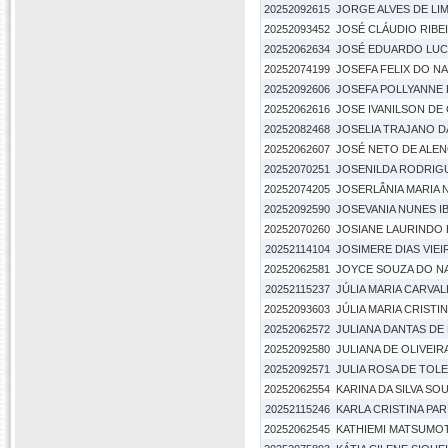
20252092615
JORGE ALVES DE LI
20252093452
JOSÉ CLÁUDIO RIBEI
20252062634
JOSÉ EDUARDO LUCE
20252074199
JOSEFA FELIX DO N
20252092606
JOSEFA POLLYANNE 
20252062616
JOSE IVANILSON DE 
20252082468
JOSELIA TRAJANO 
20252062607
JOSÉ NETO DE ALE
20252070251
JOSENILDA RODRIG
20252074205
JOSERLÂNIA MARIA 
20252092590
JOSEVANIA NUNES I
20252070260
JOSIANE LAURINDO 
20252114104
JOSIMERE DIAS VIEI
20252062581
JOYCE SOUZA DO N
20252115237
JÚLIA MARIA CARVA
20252093603
JÚLIA MARIA CRISTIN
20252062572
JULIANA DANTAS D
20252092580
JULIANA DE OLIVEIR
20252092571
JULIA ROSA DE TOL
20252062554
KARINA DA SILVA SO
20252115246
KARLA CRISTINA PAR
20252062545
KATHIEMI MATSUMO