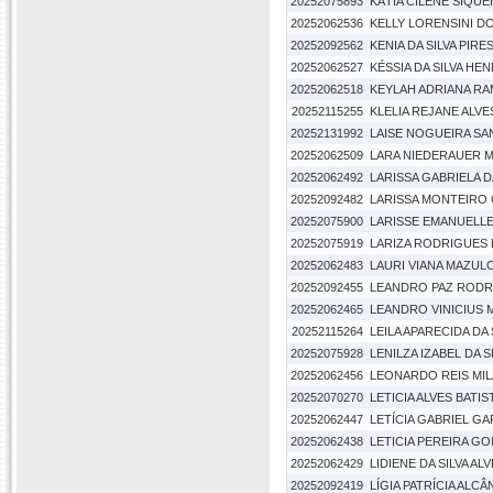
20252075893
KÁTIA CILENE SIQUEI
20252062536
KELLY LORENSINI D
20252092562
KENIA DA SILVA PIRE
20252062527
KÉSSIA DA SILVA HE
20252062518
KEYLAH ADRIANA R
20252115255
KLELIA REJANE ALVE
20252131992
LAISE NOGUEIRA S
20252062509
LARA NIEDERAUER 
20252062492
LARISSA GABRIELA D
20252092482
LARISSA MONTEIRO
20252075900
LARISSE EMANUELLE
20252075919
LARIZA RODRIGUES 
20252062483
LAURI VIANA MAZUL
20252092455
LEANDRO PAZ RODRI
20252062465
LEANDRO VINICIUS M
20252115264
LEILA APARECIDA DA 
20252075928
LENILZA IZABEL DA S
20252062456
LEONARDO REIS MI
20252070270
LETICIA ALVES BATIS
20252062447
LETÍCIA GABRIEL G
20252062438
LETICIA PEREIRA G
20252062429
LIDIENE DA SILVA AL
20252092419
LÍGIA PATRÍCIA ALC