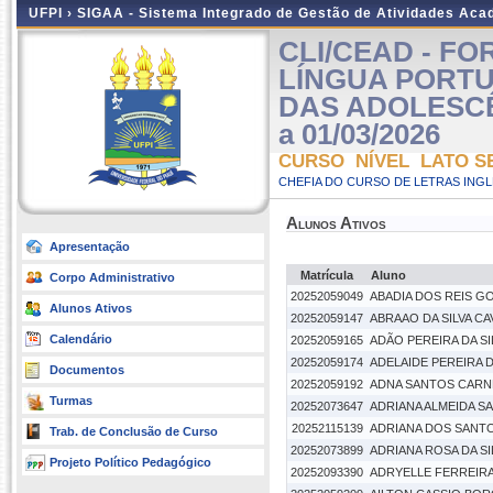
UFPI ›
SIGAA - Sistema Integrado de Gestão de Atividades Ac
CLI/CEAD - F
LÍNGUA PORT
DAS ADOLESCÊNC
a 01/03/2026
CURSO NÍVEL LATO S
CHEFIA DO CURSO DE LETRAS INGLE
Alunos Ativos
Apresentação
Matrícula
Aluno
Corpo Administrativo
20252059049
ABADIA DOS REIS G
Alunos Ativos
20252059147
ABRAAO DA SILVA C
Calendário
20252059165
ADÃO PEREIRA DA SI
20252059174
ADELAIDE PEREIRA 
Documentos
20252059192
ADNA SANTOS CARN
Turmas
20252073647
ADRIANA ALMEIDA S
20252115139
ADRIANA DOS SANTO
Trab. de Conclusão de Curso
20252073899
ADRIANA ROSA DA SI
Projeto Político Pedagógico
20252093390
ADRYELLE FERREIRA