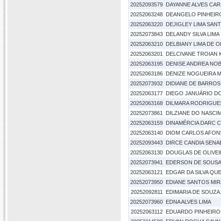
20252093579
DAYANNE ALVES CA
20252063248
DEANGELO PINHEIR
20252063220
DEJIGLEY LIMA SAN
20252073843
DELANDY SILVA LIMA
20252063210
DELBIANY LIMA DE O
20252063201
DELCIVANE TROIAN
20252063195
DENISE ANDREA NO
20252063186
DENIZE NOGUEIRA 
20252073932
DIDIANE DE BARROS
20252063177
DIEGO JANUÁRIO D
20252063168
DILMARA RODRIGUES
20252073861
DILZIANE DO NASC
20252063159
DINAMÉRCIA DARC C
20252063140
DIOM CARLOS AFON
20252093443
DIRCE CANDIA SENA
20252063130
DOUGLAS DE OLIVE
20252073941
EDERSON DE SOUS
20252063121
EDGAR DA SILVA QU
20252073950
EDIANE SANTOS MI
20252092811
EDIMARIA DE SOUZA
20252073960
EDNA ALVES LIMA
20252063112
EDUARDO PINHEIRO