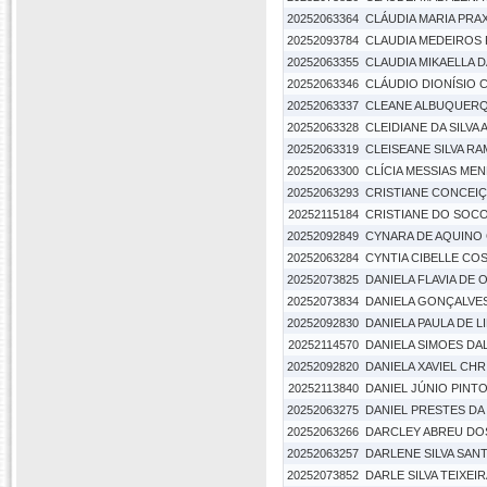
20252063364
CLÁUDIA MARIA PRA
20252093784
CLAUDIA MEDEIROS
20252063355
CLAUDIA MIKAELLA DA
20252063346
CLÁUDIO DIONÍSIO 
20252063337
CLEANE ALBUQUER
20252063328
CLEIDIANE DA SILVA
20252063319
CLEISEANE SILVA R
20252063300
CLÍCIA MESSIAS ME
20252063293
CRISTIANE CONCEIÇ
20252115184
CRISTIANE DO SOC
20252092849
CYNARA DE AQUINO
20252063284
CYNTIA CIBELLE COS
20252073825
DANIELA FLAVIA DE 
20252073834
DANIELA GONÇALVE
20252092830
DANIELA PAULA DE L
20252114570
DANIELA SIMOES D
20252092820
DANIELA XAVIEL CH
20252113840
DANIEL JÚNIO PINT
20252063275
DANIEL PRESTES DA 
20252063266
DARCLEY ABREU DO
20252063257
DARLENE SILVA SAN
20252073852
DARLE SILVA TEIXEI