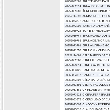
20252092867
ARLETE ALVES DA SI
20252082314
ARNALDO GOMES DA 
20252059700
ÁUREA CRISTINA BEZ
20252114098
AURIAN RODRIGUES
20252073772
AUSTRICLÍNIO BEZE
20252073905
BÁRBARA CARVALHÊ
20252059728
BONIERIA MEDELLEV
20252059764
BRUNA CARLA DOS 
20252059782
BRUNA DE AMORIM 
20252073781
BRUNA MARIANE G
20252092858
BRUNO VINICIUS MO
20252114561
CALEIMARCIO DA C
20252082360
CARLA ALEXSANDRA
20252073914
CARLOS ALBERTO MA
20252063426
CARLOTA GABRIELA 
20252063417
CAROLINE TEIXEIRA 
20252063408
CÉLIA MARIA LEÃO 
20252063391
CELINO PAULA DOS
20252063382
CHIRLIANE MARIA V
20252073923
CÍCERA FERREIRA DE
20252063373
CÍCERO LEÃO DA C
20252073807
CLAODENY RODRIGU
20252073816
CLAUDEI MADALENA