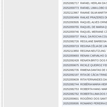
20252082717
RAFAEL HERLAN DA S
20252059773
RAFAEL LIMA LOBO 
20252113967
RAIANE SILVA MARTI
20252093499
RAILKE PRAZERES D
20252093505
RAQUEL ALVES ORN
20252059755
RAQUEL DE MARIA 
20252059746
RAQUEL MERIANE C
20252059737
RAUL DA ROCHA CO
20252082726
REGILANE BARBOSA
20252059719
REGINA CÉLIA DE L
20252113850
REGINA NEUTZLING
20252059693
RENAN CARVALHO DA
20252092428
RENATA BRITO DOS 
20252059675
RICKLE QUEIROZ FE
20252082735
RIMENA DANTAS DE 
20252092197
RITA DE CÁCIA TRIN
20252059639
RITA FERNANDES DA 
20252082744
ROBÉRIA MARIA VIE
20252082753
ROBERTA HANG MAR
20252082762
ROBERTA LIMA DOS
20252059601
ROGÉRIO DOS SANT
20252059595
ROMARIO PEREIRA 