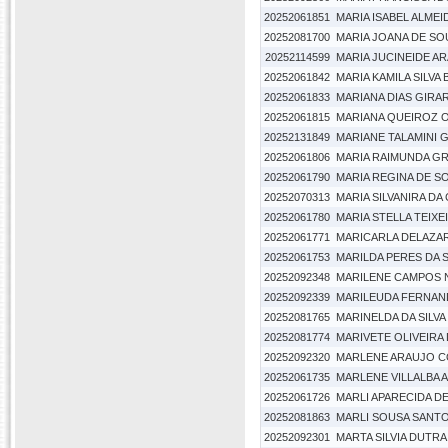
20252061851
MARIA ISABEL ALME
20252081700
MARIA JOANA DE S
20252114599
MARIA JUCINEIDE A
20252061842
MARIA KAMILA SILVA
20252061833
MARIANA DIAS GIRA
20252061815
MARIANA QUEIROZ O
20252131849
MARIANE TALAMINI 
20252061806
MARIA RAIMUNDA GR
20252061790
MARIA REGINA DE S
20252070313
MARIA SILVANIRA DA
20252061780
MARIA STELLA TEIXE
20252061771
MARICARLA DELAZA
20252061753
MARILDA PERES DA S
20252092348
MARILENE CAMPOS
20252092339
MARILEUDA FERNAN
20252081765
MARINELDA DA SILVA
20252081774
MARIVETE OLIVEIRA
20252092320
MARLENE ARAUJO C
20252061735
MARLENE VILLALBA 
20252061726
MARLI APARECIDA D
20252081863
MARLI SOUSA SANT
20252092301
MARTA SILVIA DUTRA