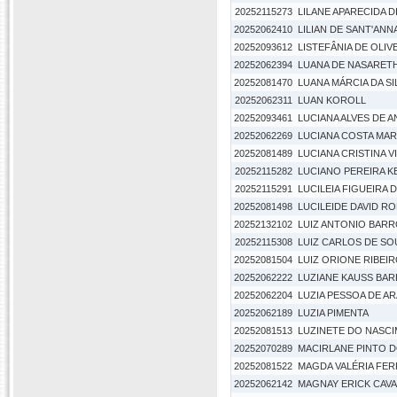
20252115273
LILANE APARECIDA 
20252062410
LILIAN DE SANT'ANN
20252093612
LISTEFÂNIA DE OLIV
20252062394
LUANA DE NASARETH
20252081470
LUANA MÁRCIA DA SI
20252062311
LUAN KOROLL
20252093461
LUCIANA ALVES DE 
20252062269
LUCIANA COSTA MAR
20252081489
LUCIANA CRISTINA VI
20252115282
LUCIANO PEREIRA 
20252115291
LUCILEIA FIGUEIRA
20252081498
LUCILEIDE DAVID R
20252132102
LUIZ ANTONIO BAR
20252115308
LUIZ CARLOS DE S
20252081504
LUIZ ORIONE RIBEI
20252062222
LUZIANE KAUSS BA
20252062204
LUZIA PESSOA DE A
20252062189
LUZIA PIMENTA
20252081513
LUZINETE DO NASC
20252070289
MACIRLANE PINTO 
20252081522
MAGDA VALÉRIA FER
20252062142
MAGNAY ERICK CAV