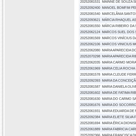
20252081531
MAINNE DE SOUZA S
20252092400
MANOEL BOMFIM PE
20252081540
MARCELÂNIA SANTO
20252093621
MÁRCIA RHAQUEL AS
20252081550
MÁRCIA RIBEIRO DA 
20252062124
MARCOS SUEL DOS 
20252081569
MARCOS VINÍCIUS DA
20252062106
MARCOS VINICIUS 
20252062080
MARIA APARECIDA D
20252070298
MARIA APARECIDA R
20252062035
MARIA CARMO MOR
20252061969
MARIA CELIA ROCHA
20252081578
MARIA CLEUDE FERRE
20252092393
MARIA DA CONCEIÇÃO
20252081587
MARIA DANIELA OLIV
20252081602
MARIA DE FATIMA R
20252081630
MARIA DO CARMO SA
20252081676
MARIA DO SOCORRO
20252061931
MARIA EDUARDA DE 
20252092384
MARIA ELIETE SILVA
20252081694
MARIA ÉRICA DIONIS
20252061889
MARIA FABRICIA C
20252092366
MARIA FRANCISCA 