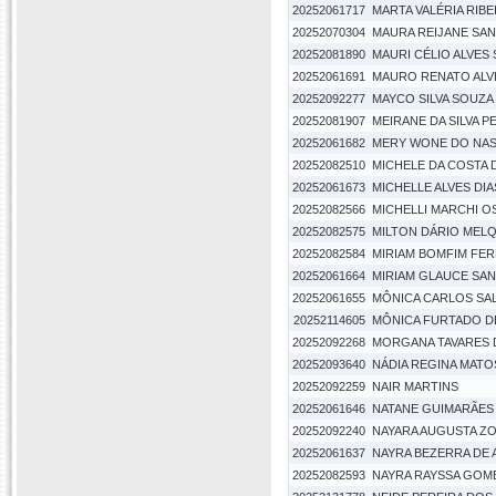
20252061717
MARTA VALÉRIA RIBE
20252070304
MAURA REIJANE SA
20252081890
MAURI CÉLIO ALVES
20252061691
MAURO RENATO ALV
20252092277
MAYCO SILVA SOUZA
20252081907
MEIRANE DA SILVA P
20252061682
MERY WONE DO NAS
20252082510
MICHELE DA COSTA D
20252061673
MICHELLE ALVES DIA
20252082566
MICHELLI MARCHI O
20252082575
MILTON DÁRIO MELQ
20252082584
MIRIAM BOMFIM FER
20252061664
MIRIAM GLAUCE SA
20252061655
MÔNICA CARLOS SA
20252114605
MÔNICA FURTADO D
20252092268
MORGANA TAVARES 
20252093640
NÁDIA REGINA MAT
20252092259
NAIR MARTINS
20252061646
NATANE GUIMARÃES 
20252092240
NAYARA AUGUSTA Z
20252061637
NAYRA BEZERRA DE
20252082593
NAYRA RAYSSA GOM