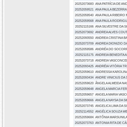
20252073683
ANA PATRÍCIA DE AN
20252059521
ANA PAULA BEZERRA
20252059540
ANA PAULA RIBEIRO
20252059568
ANA PAULA RODRIGU
20252115166
ANA SILVESTRE DA S
20252073692
ANDREA ALVES COU
20252093550
ANDREA CRISTINA 
20252073709
ANDREA DIONIZIO DA
20252059586
ANDRÉA DO SOCORR
20252115175
ANDREIA BENEDITA 
20252073718
ANDREIA VASCONCE
20252093425
ANDRÉIA VITÓRIA T
20252059610
ANDRESSA KAROLIN
20252093434
ANDRE VINICIUS DA 
20252059620
ÂNGELA ALMEIDA N
20252059648
ANGELA MARCIA FE
20252059657
ANGELA MARIA VAS
20252059666
ANGELA NAYSA DA SI
20252073745
ANGELICA LIMA DA SI
20252114552
ANGÉLICA SOUZA W
20252059684
ANTÔNIA MARSUNILA
20252073763
ANTONIA RITA DE C