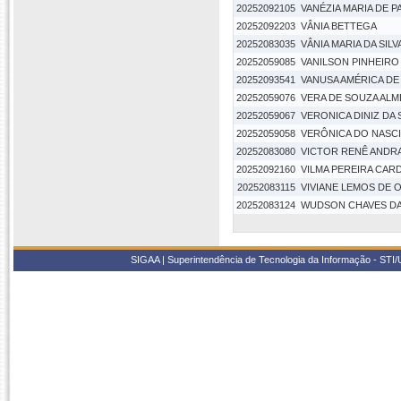
20252092105
VANÉZIA MARIA DE P
20252092203
VÂNIA BETTEGA
20252083035
VÂNIA MARIA DA SILV
20252059085
VANILSON PINHEIRO 
20252093541
VANUSA AMÉRICA D
20252059076
VERA DE SOUZA ALM
20252059067
VERONICA DINIZ DA 
20252059058
VERÔNICA DO NASC
20252083080
VICTOR RENÊ ANDR
20252092160
VILMA PEREIRA CA
20252083115
VIVIANE LEMOS DE O
20252083124
WUDSON CHAVES DA 
SIGAA | Superintendência de Tecnologia da Informação - STI/UF