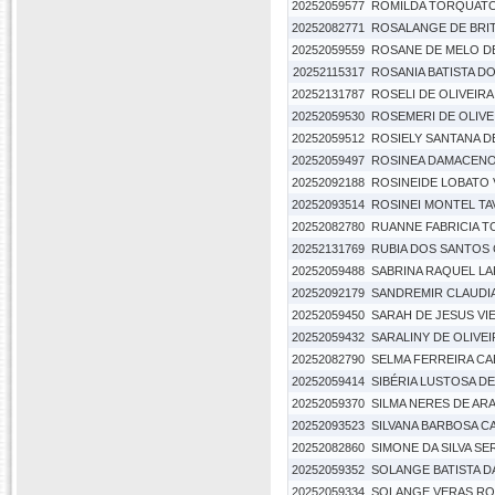
20252059577
ROMILDA TORQUATO
20252082771
ROSALANGE DE BRI
20252059559
ROSANE DE MELO D
20252115317
ROSANIA BATISTA D
20252131787
ROSELI DE OLIVEIRA
20252059530
ROSEMERI DE OLIVE
20252059512
ROSIELY SANTANA D
20252059497
ROSINEA DAMACEN
20252092188
ROSINEIDE LOBATO
20252093514
ROSINEI MONTEL TA
20252082780
RUANNE FABRICIA T
20252131769
RUBIA DOS SANTOS
20252059488
SABRINA RAQUEL L
20252092179
SANDREMIR CLAUDIA
20252059450
SARAH DE JESUS VI
20252059432
SARALINY DE OLIVEI
20252082790
SELMA FERREIRA CA
20252059414
SIBÉRIA LUSTOSA D
20252059370
SILMA NERES DE AR
20252093523
SILVANA BARBOSA 
20252082860
SIMONE DA SILVA SE
20252059352
SOLANGE BATISTA DA
20252059334
SOLANGE VERAS R