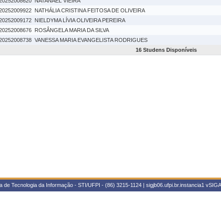
20252008620
NATANAEL VIEIRA
20252009922
NATHÁLIA CRISTINA FEITOSA DE OLIVEIRA
20252009172
NIELDYMA LÍVIA OLIVEIRA PEREIRA
20252008676
ROSÂNGELA MARIA DA SILVA
20252008738
VANESSA MARIA EVANGELISTA RODRIGUES
16 Studens Disponíveis
 de Tecnologia da Informação - STI/UFPI - (86) 3215-1124 | sigjb06.ufpi.br.instancia1
vSIGA