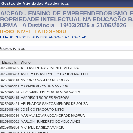
e Gestão de Atividades Acadêmicas
A/CEAD - ENSINO DE EMPREENDEDORISMO 
ROPRIEDADE INTELECTUAL NA EDUCAÇÃO B
URMA - A Distância - 19/03/2025 a 31/05/2026
URSO NÍVEL LATO SENSU
EFIA DO CURSO DE ADMINISTRACAO/CEAD - CA/CEAD
Alunos Ativos
Matrícula
Aluno
20252008765
ALEXANDRE NASCIMENTO MOREIRA
20252008783
ANDERSON ANDRYOLLY DA SILVA MACEDO
20252008818
ANTÔNIO MACÊDO DE SOUSA
20252008854
ERISMAR ALVES DOS SANTOS
20252008943
GLAUCIANA PEREIRA DA SILVA SOUZA
20252008415
HARRISON BORGES BARBOSA
20252008424
HELENA DOS SANTOS MENDES DE SOUZA
20252008460
JOSÉ COSTA COUTO NETO
20252008596
MARIANA LENARA DE ANDRADE MASRUA
20252008602
MARLON HUMBERTO DE MELO ALVES
20252009154
MICHAEL DA SILVA AMANCIO