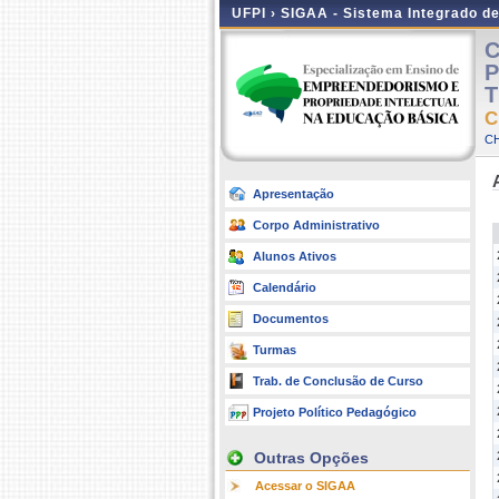
UFPI ›
SIGAA - Sistema Integrado d
C
P
T
C
CH
Apresentação
Corpo Administrativo
Alunos Ativos
Calendário
Documentos
Turmas
Trab. de Conclusão de Curso
Projeto Político Pedagógico
Outras Opções
Acessar o SIGAA