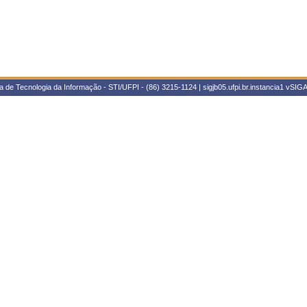
 de Tecnologia da Informação - STI/UFPI - (86) 3215-1124 | sigjb05.ufpi.br.instancia1
vSIGA