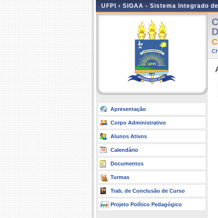
UFPI ›
SIGAA - Sistema Integrado d
C
D
C
CH
Apresentação
Corpo Administrativo
Alunos Ativos
Calendário
Documentos
Turmas
Trab. de Conclusão de Curso
Projeto Político Pedagógico