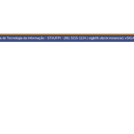
 de Tecnologia da Informação - STI/UFPI - (86) 3215-1124 | sigjb06.ufpi.br.instancia1
vSIGA