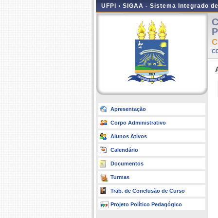
UFPI ›
SIGAA - Sistema Integrado d
C
P
C
C
Apresentação
Corpo Administrativo
Alunos Ativos
Calendário
Documentos
Turmas
Trab. de Conclusão de Curso
Projeto Político Pedagógico