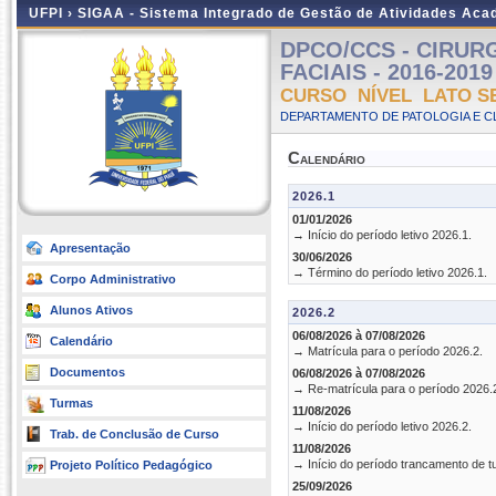
UFPI ›
SIGAA - Sistema Integrado de Gestão de Atividades Ac
DPCO/CCS - CIRUR
FACIAIS - 2016-2019 
CURSO NÍVEL LATO S
DEPARTAMENTO DE PATOLOGIA E C
Calendário
2026.1
01/01/2026
→ Início do período letivo 2026.1.
Apresentação
30/06/2026
→ Término do período letivo 2026.1.
Corpo Administrativo
Alunos Ativos
2026.2
06/08/2026 à 07/08/2026
Calendário
→ Matrícula para o período 2026.2.
Documentos
06/08/2026 à 07/08/2026
→ Re-matrícula para o período 2026.
Turmas
11/08/2026
→ Início do período letivo 2026.2.
Trab. de Conclusão de Curso
11/08/2026
→ Início do período trancamento de t
Projeto Político Pedagógico
25/09/2026