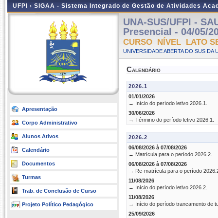
UFPI ›
SIGAA - Sistema Integrado de Gestão de Atividades Ac
UNA-SUS/UFPI - SA
Presencial - 04/05/2
CURSO NÍVEL LATO S
UNIVERSIDADE ABERTA DO SUS DA U
Calendário
2026.1
01/01/2026
→ Início do período letivo 2026.1.
Apresentação
30/06/2026
→ Término do período letivo 2026.1.
Corpo Administrativo
Alunos Ativos
2026.2
06/08/2026 à 07/08/2026
Calendário
→ Matrícula para o período 2026.2.
Documentos
06/08/2026 à 07/08/2026
→ Re-matrícula para o período 2026.
Turmas
11/08/2026
→ Início do período letivo 2026.2.
Trab. de Conclusão de Curso
11/08/2026
→ Início do período trancamento de t
Projeto Político Pedagógico
25/09/2026