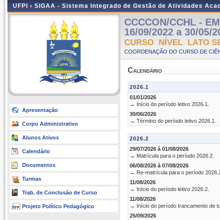
UFPI ›
SIGAA - Sistema Integrado de Gestão de Atividades Ac
CCCCON/CCHL - EM 
16/09/2022 a 30/05/2
CURSO NÍVEL LATO S
COORDENAÇÃO DO CURSO DE CIÊN
Calendário
2026.1
01/01/2026
→ Início do período letivo 2026.1.
Apresentação
30/06/2026
→ Término do período letivo 2026.1.
Corpo Administrativo
Alunos Ativos
2026.2
29/07/2026 à 01/08/2026
Calendário
→ Matrícula para o período 2026.2.
Documentos
06/08/2026 à 07/08/2026
→ Re-matrícula para o período 2026.
Turmas
11/08/2026
→ Início do período letivo 2026.2.
Trab. de Conclusão de Curso
11/08/2026
→ Início do período trancamento de t
Projeto Político Pedagógico
25/09/2026