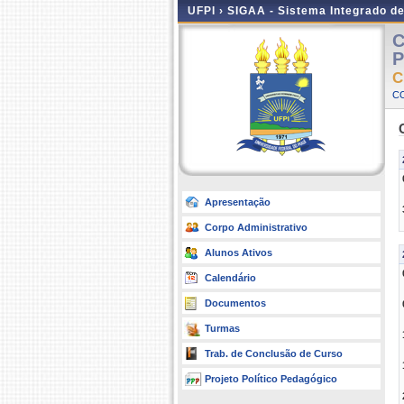
UFPI ›
SIGAA - Sistema Integrado d
C
P
C
C
Apresentação
Corpo Administrativo
Alunos Ativos
Calendário
Documentos
Turmas
Trab. de Conclusão de Curso
Projeto Político Pedagógico