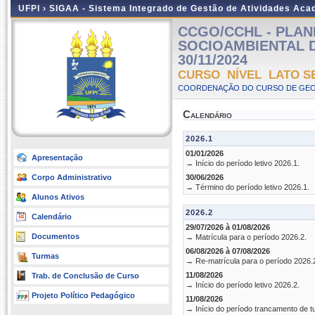
UFPI ›
SIGAA - Sistema Integrado de Gestão de Atividades Ac
CCGO/CCHL - PLA
SOCIOAMBIENTAL DAS
30/11/2024
CURSO NÍVEL LATO S
COORDENAÇÃO DO CURSO DE GEOG
Calendário
2026.1
01/01/2026
Apresentação
→ Início do período letivo 2026.1.
Corpo Administrativo
30/06/2026
→ Término do período letivo 2026.1.
Alunos Ativos
2026.2
Calendário
29/07/2026 à 01/08/2026
Documentos
→ Matrícula para o período 2026.2.
06/08/2026 à 07/08/2026
Turmas
→ Re-matrícula para o período 2026.
11/08/2026
Trab. de Conclusão de Curso
→ Início do período letivo 2026.2.
Projeto Político Pedagógico
11/08/2026
→ Início do período trancamento de t