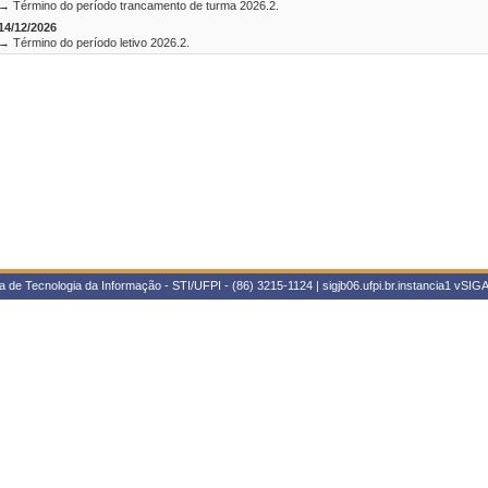
→ Término do período trancamento de turma 2026.2.
14/12/2026
→ Término do período letivo 2026.2.
 de Tecnologia da Informação - STI/UFPI - (86) 3215-1124 | sigjb06.ufpi.br.instancia1
vSIGA