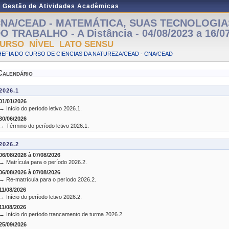
e Gestão de Atividades Acadêmicas
NA/CEAD - MATEMÁTICA, SUAS TECNOLOGIA
O TRABALHO - A Distância - 04/08/2023 a 16/0
URSO NÍVEL LATO SENSU
EFIA DO CURSO DE CIENCIAS DA NATUREZA/CEAD - CNA/CEAD
Calendário
2026.1
01/01/2026
→ Início do período letivo 2026.1.
30/06/2026
→ Término do período letivo 2026.1.
2026.2
06/08/2026 à 07/08/2026
→ Matrícula para o período 2026.2.
06/08/2026 à 07/08/2026
→ Re-matrícula para o período 2026.2.
11/08/2026
→ Início do período letivo 2026.2.
11/08/2026
→ Início do período trancamento de turma 2026.2.
25/09/2026