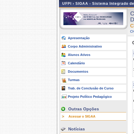
UFPI ›
SIGAA - Sistema Integrado d
C
D
C
CH
Apresentação
Corpo Administrativo
Alunos Ativos
Calendário
Documentos
Turmas
Trab. de Conclusão de Curso
Projeto Político Pedagógico
Outras Opções
Acessar o SIGAA
Notícias