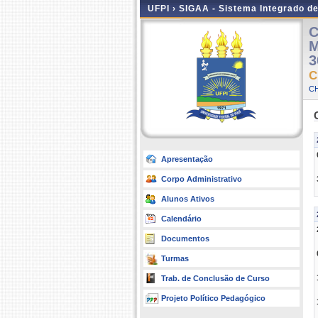
UFPI ›
SIGAA - Sistema Integrado d
C
M
3
C
C
Apresentação
Corpo Administrativo
Alunos Ativos
Calendário
Documentos
Turmas
Trab. de Conclusão de Curso
Projeto Político Pedagógico