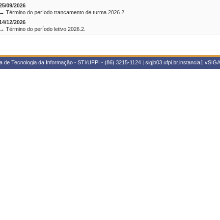
25/09/2026
→ Término do período trancamento de turma 2026.2.
14/12/2026
→ Término do período letivo 2026.2.
 de Tecnologia da Informação - STI/UFPI - (86) 3215-1124 | sigjb03.ufpi.br.instancia1
vSIGA