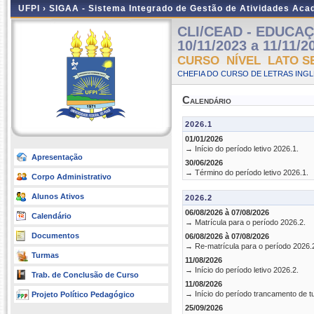
UFPI ›
SIGAA - Sistema Integrado de Gestão de Atividades Ac
CLI/CEAD - EDUCAÇÃ
10/11/2023 a 11/11/2
CURSO NÍVEL LATO S
CHEFIA DO CURSO DE LETRAS INGLE
Calendário
2026.1
01/01/2026
→ Início do período letivo 2026.1.
Apresentação
30/06/2026
→ Término do período letivo 2026.1.
Corpo Administrativo
Alunos Ativos
2026.2
06/08/2026 à 07/08/2026
Calendário
→ Matrícula para o período 2026.2.
Documentos
06/08/2026 à 07/08/2026
→ Re-matrícula para o período 2026.
Turmas
11/08/2026
→ Início do período letivo 2026.2.
Trab. de Conclusão de Curso
11/08/2026
→ Início do período trancamento de t
Projeto Político Pedagógico
25/09/2026