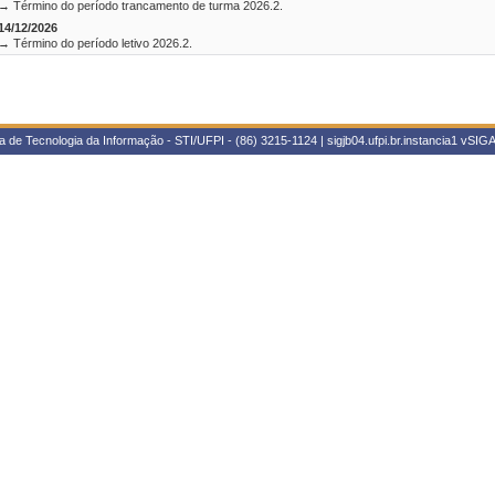
→ Término do período trancamento de turma 2026.2.
14/12/2026
→ Término do período letivo 2026.2.
 de Tecnologia da Informação - STI/UFPI - (86) 3215-1124 | sigjb04.ufpi.br.instancia1
vSIGA