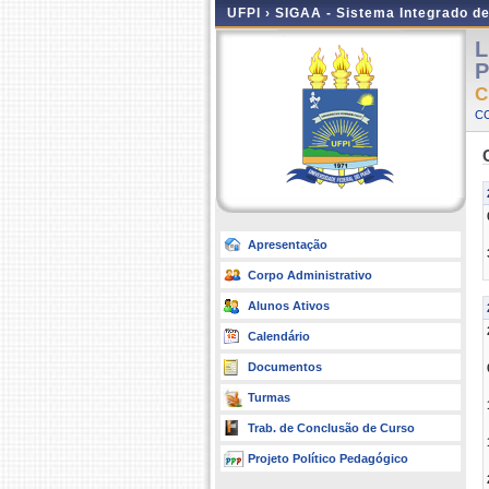
UFPI ›
SIGAA - Sistema Integrado d
L
P
C
C
Apresentação
Corpo Administrativo
Alunos Ativos
Calendário
Documentos
Turmas
Trab. de Conclusão de Curso
Projeto Político Pedagógico