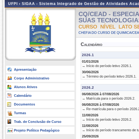
UFPI ›
SIGAA - Sistema Integrado de Gestão de Atividades Ac
CQ/CEAD - ESPECI
SUAS TECNOLOGIAS II
CURSO NÍVEL LATO S
CHEFIA DO CURSO DE QUIMICA/CEA
Calendário
2026.1
01/01/2026
→ Início do período letivo 2026.1.
Apresentação
30/06/2026
→ Término do período letivo 2026.1.
Corpo Administrativo
Alunos Ativos
2026.2
06/08/2026 à 07/08/2026
Calendário
→ Matrícula para o período 2026.2.
Documentos
06/08/2026 à 07/08/2026
→ Re-matrícula para o período 2026.
Turmas
11/08/2026
→ Início do período letivo 2026.2.
Trab. de Conclusão de Curso
11/08/2026
→ Início do período trancamento de t
Projeto Político Pedagógico
25/09/2026