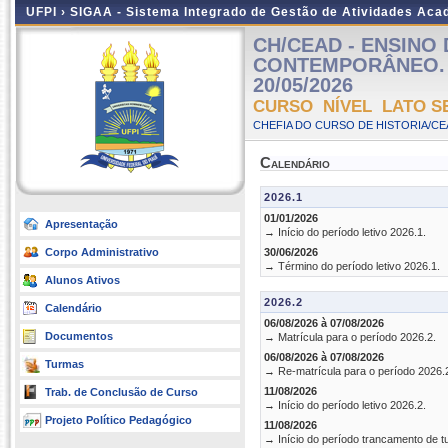
UFPI ›
SIGAA - Sistema Integrado de Gestão de Atividades Ac
CH/CEAD - ENSINO
CONTEMPORÂNEO. TUR
20/05/2026
CURSO NÍVEL LATO S
CHEFIA DO CURSO DE HISTORIA/CE
Calendário
2026.1
01/01/2026
Apresentação
→ Início do período letivo 2026.1.
Corpo Administrativo
30/06/2026
→ Término do período letivo 2026.1.
Alunos Ativos
2026.2
Calendário
06/08/2026 à 07/08/2026
Documentos
→ Matrícula para o período 2026.2.
06/08/2026 à 07/08/2026
Turmas
→ Re-matrícula para o período 2026.
11/08/2026
Trab. de Conclusão de Curso
→ Início do período letivo 2026.2.
Projeto Político Pedagógico
11/08/2026
→ Início do período trancamento de t