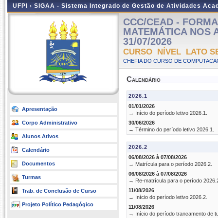
UFPI ›
SIGAA - Sistema Integrado de Gestão de Atividades Ac
CCC/CEAD - FORM
MATEMÁTICA NOS ANO
31/07/2026
CURSO NÍVEL LATO S
CHEFIA DO CURSO DE COMPUTACAO
Calendário
2026.1
01/01/2026
Apresentação
→ Início do período letivo 2026.1.
Corpo Administrativo
30/06/2026
→ Término do período letivo 2026.1.
Alunos Ativos
2026.2
Calendário
06/08/2026 à 07/08/2026
Documentos
→ Matrícula para o período 2026.2.
06/08/2026 à 07/08/2026
Turmas
→ Re-matrícula para o período 2026.
11/08/2026
Trab. de Conclusão de Curso
→ Início do período letivo 2026.2.
Projeto Político Pedagógico
11/08/2026
→ Início do período trancamento de t