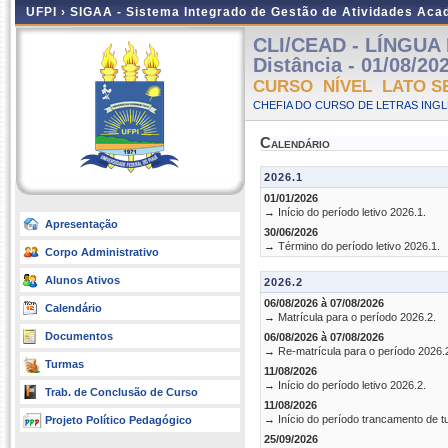
UFPI ›
SIGAA - Sistema Integrado de Gestão de Atividades Ac
CLI/CEAD - LÍNGUA 
Distância - 01/08/20
CURSO NÍVEL LATO S
CHEFIA DO CURSO DE LETRAS INGLE
Calendário
2026.1
01/01/2026
→ Início do período letivo 2026.1.
Apresentação
30/06/2026
→ Término do período letivo 2026.1.
Corpo Administrativo
Alunos Ativos
2026.2
06/08/2026 à 07/08/2026
Calendário
→ Matrícula para o período 2026.2.
Documentos
06/08/2026 à 07/08/2026
→ Re-matrícula para o período 2026.
Turmas
11/08/2026
→ Início do período letivo 2026.2.
Trab. de Conclusão de Curso
11/08/2026
→ Início do período trancamento de t
Projeto Político Pedagógico
25/09/2026