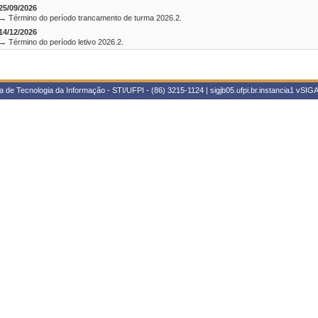
25/09/2026
→ Término do período trancamento de turma 2026.2.
14/12/2026
→ Término do período letivo 2026.2.
 de Tecnologia da Informação - STI/UFPI - (86) 3215-1124 | sigjb05.ufpi.br.instancia1
vSIGA