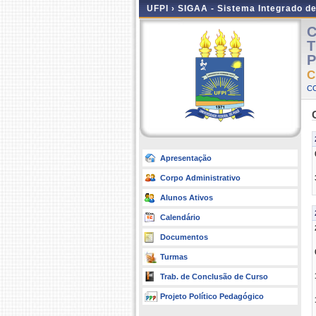
UFPI ›
SIGAA - Sistema Integrado d
C
T
P
C
C
Apresentação
Corpo Administrativo
Alunos Ativos
Calendário
Documentos
Turmas
Trab. de Conclusão de Curso
Projeto Político Pedagógico