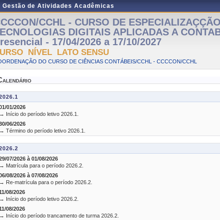
e Gestão de Atividades Acadêmicas
CCCON/CCHL - CURSO DE ESPECIALIZAÇÇÃ
ECNOLOGIAS DIGITAIS APLICADAS A CONTAB
resencial - 17/04/2026 a 17/10/2027
URSO NÍVEL LATO SENSU
OORDENAÇÃO DO CURSO DE CIÊNCIAS CONTÁBEIS/CCHL - CCCCON/CCHL
Calendário
2026.1
01/01/2026
→ Início do período letivo 2026.1.
30/06/2026
→ Término do período letivo 2026.1.
2026.2
29/07/2026 à 01/08/2026
→ Matrícula para o período 2026.2.
06/08/2026 à 07/08/2026
→ Re-matrícula para o período 2026.2.
11/08/2026
→ Início do período letivo 2026.2.
11/08/2026
→ Início do período trancamento de turma 2026.2.