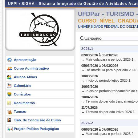
UFPI ›
SIGAA - Sistema Integrado de Gestão de Atividades Ac
UFDPar - TURISMO - 
CURSO NÍVEL GRADU
UNIVERSIDADE FEDERAL DO DELTA D
Calendário
2026.1
02/03/2026 à 03/03/2026
→ Matrícula para o período 2026.1.
Apresentação
05/03/2026 à 06/03/2026
Corpo Administrativo
→ Re-matrícula para o período 2026.
10/03/2026
Alunos Ativos
→ Início do período letivo 2026.1.
Calendário
10/03/2026
→ Início do período trancamento de t
Currículos
30/04/2026
→ Término do período trancamento d
Documentos
11/07/2026
Turmas
→ Término do período letivo 2026.1.
Trab. de Conclusão de Curso
2026.2
Projeto Político Pedagógico
06/08/2026 à 07/08/2026
→ Matrícula para o período 2026.2.