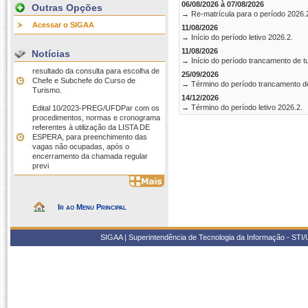
06/08/2026 à 07/08/2026
Outras Opções
→ Re-matrícula para o período 2026.
Acessar o SIGAA
11/08/2026
→ Início do período letivo 2026.2.
11/08/2026
Notícias
→ Início do período trancamento de t
resultado da consulta para escolha de
25/09/2026
Chefe e Subchefe do Curso de
→ Término do período trancamento d
Turismo.
14/12/2026
→ Término do período letivo 2026.2.
Edital 10/2023-PREG/UFDPar com os
procedimentos, normas e cronograma
referentes à utilização da LISTA DE
ESPERA, para preenchimento das
vagas não ocupadas, após o
encerramento da chamada regular
previ
Ir ao Menu Principal
SIGAA | Superintendência de Tecnologia da Informação - STI/UF