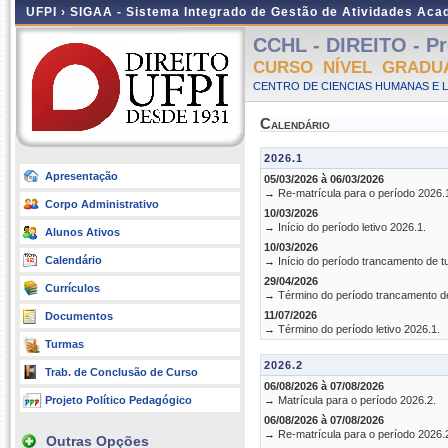
UFPI ›
SIGAA - Sistema Integrado de Gestão de Atividades Ac
CCHL - DIREITO - Pr
CURSO NÍVEL GRADU
CENTRO DE CIENCIAS HUMANAS E L
Calendário
2026.1
Apresentação
05/03/2026 à 06/03/2026
→ Re-matrícula para o período 2026.
Corpo Administrativo
10/03/2026
→ Início do período letivo 2026.1.
Alunos Ativos
10/03/2026
Calendário
→ Início do período trancamento de t
29/04/2026
Currículos
→ Término do período trancamento d
11/07/2026
Documentos
→ Término do período letivo 2026.1.
Turmas
2026.2
Trab. de Conclusão de Curso
06/08/2026 à 07/08/2026
Projeto Político Pedagógico
→ Matrícula para o período 2026.2.
06/08/2026 à 07/08/2026
→ Re-matrícula para o período 2026.
Outras Opções